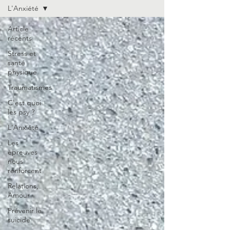
L'Anxiété
Article
récents
Stress et
santé
physique
Traumatismes
C'est quoi
les psy ?
L'Anxiété
Les
épreuves
nous
renforcent
Relations,
Amour
Prévenir le
suicide