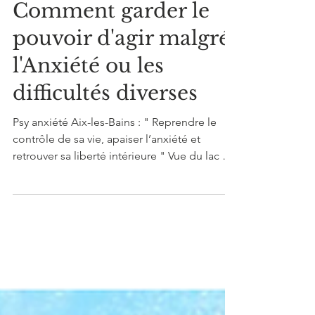
Anca Bloch
Comment garder le
pouvoir d'agir malgré
l'Anxiété ou les
difficultés diverses
Psy anxiété Aix-les-Bains : " Reprendre le
contrôle de sa vie, apaiser l’anxiété et
retrouver sa liberté intérieure " Vue du lac du
Bourget, près de la Maison des Pêcheurs. Le
ciel mêlant lumière et nuages symbolise
l’anxiété, les épreuves et les difficultés de la
vie : nous ne contrôlons pas la "météo"- ce
qui nous arrive - mais nous pouvons choisir