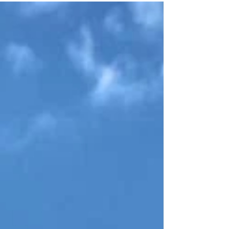
l’impression d’être déconnecté de soi et de
sa vie. Psy Aix-les-Bains : "Comment la
réussite extérieure amplifie le vide intérieur,
l’anxiété et le stress" Et si le plus grand vide
n’était pas de ne rien avoir mais de tout avoir
sans se sentir réellement vivant ? Jamais
notre société n’a connu un confort de vi