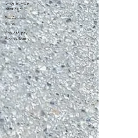
Crise et vide
intérieur
Psy Aix-les-
Bains
Anxiété psy
Aix-les-Bains