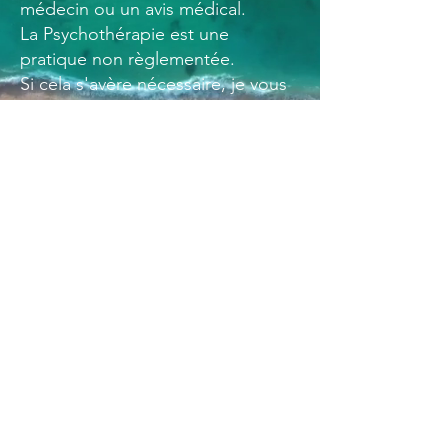
médecin ou un avis médical.
La Psychothérapie est une
pratique non règlementée.
Si cela s'avère nécessaire, je vous
guiderai vers un professionnel de
santé qualifié afin de compléter ou
d'ajuster notre suivi thérapeutique
pour assurer un suivi complet et
adapté à vos besoins.
Anca BLOCH
M'envoyer un message
06.85.52.59.84
Adresse mail
anca.psychotherapie@gmail.com