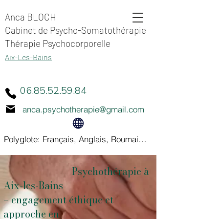
Anca BLOCH
Cabinet de Psycho-Somatothérapie
Thérapie Psychocorporelle
Aix-Les-Bains
06.85.52.59.84
anca.psychotherapie@gmail.com
Polyglote: Français, Anglais, Roumain, Italien
Psychothérapie à
Aix-les-Bains
– engagement éthique et
approche en