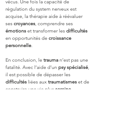
vécus. Une fois la capacité de 
régulation du system nerveux est 
acquise, la thérapie aide à réévaluer 
ses 
croyances
, comprendre ses 
émotions
 et transformer les 
difficultés
en opportunités de 
croissance 
personnelle
.
En conclusion, le 
trauma
 n’est pas une 
fatalité. Avec l’aide d’un 
psy spécialisé
, 
il est possible de dépasser les 
difficultés
 liées aux 
traumatismes
 et de 
construire une vie plus 
sereine
, 
résiliente
, pleine du 
sens
 et 
épanouissante
. 
Construire la meilleure 
version de sa vie et la 