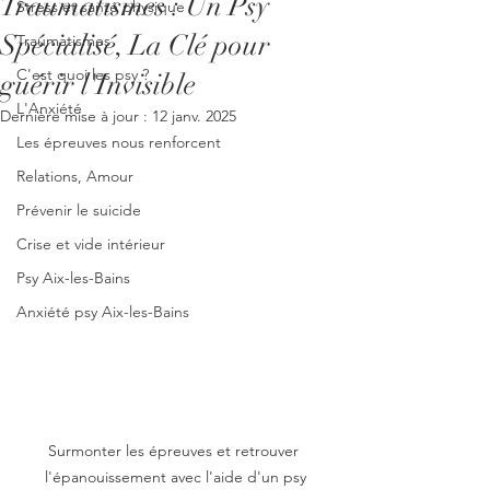
Traumatismes : Un Psy
Stress et santé physique
Spécialisé, La Clé pour
Traumatismes
C'est quoi les psy ?
guérir l'Invisible
L'Anxiété
Dernière mise à jour :
12 janv. 2025
Les épreuves nous renforcent
Relations, Amour
Prévenir le suicide
Crise et vide intérieur
Psy Aix-les-Bains
Anxiété psy Aix-les-Bains
Surmonter les épreuves et retrouver 
l'épanouissement avec l'aide d'un psy