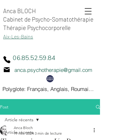
Anca BLOCH
Cabinet de Psycho-Somatothérapie
Thérapie Psychocorporelle
Aix-Les-Bains
06.85.52.59.84
anca.psychotherapie@gmail.com
Polyglote: Français, Anglais, Roumain, Italien
Post
Article récents
Anca Bloch
Article récents
19 nov. 2024
3 min de lecture