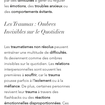
par des 
difficultés
 à gérer ou réguler 
les 
émotions
, des 
troubles anxieux 
ou 
des
 comportements évitants.
Les Traumas : Ombres 
Invisibles sur le Quotidien
Les 
traumatismes
non résolus
 peuvent 
entraîner une multitude de 
difficultés. 
Ils deviennent comme
des ombres 
invisibles sur le quotidien. Les
 relations
interpersonnelles sont souvent les 
premières à 
souffrir
, car le 
trauma
pousse parfois à l
’isolement
 ou à la 
méfiance
. De plus, certaines personnes 
revivent leur 
trauma
 à travers des 
flashbacks ou des 
réactions 
émotionnelles disproportionnées
. Ces 